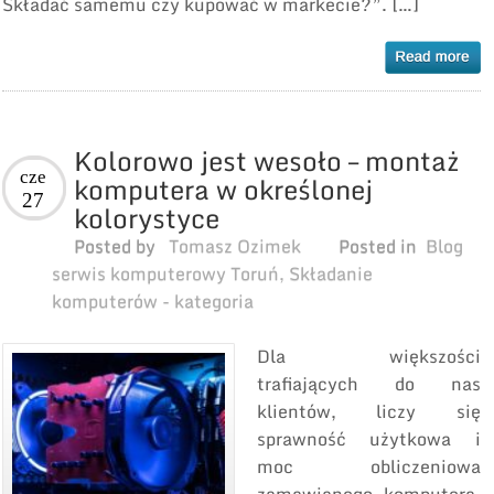
Składać samemu czy kupować w markecie?”. […]
Kolorowo jest wesoło – montaż
cze
komputera w określonej
27
kolorystyce
Posted by
Tomasz Ozimek
Posted in
Blog
serwis komputerowy Toruń
,
Składanie
komputerów - kategoria
Dla większości
trafiających do nas
klientów, liczy się
sprawność użytkowa i
moc obliczeniowa