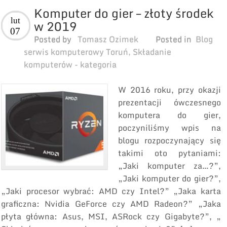
Komputer do gier – złoty środek
lut
w 2019
07
Posted by
Tomasz Ozimek
Posted in
Blog
serwis komputerowy Toruń
,
Składanie
komputerów - kategoria
W 2016 roku, przy okazji
prezentacji ówczesnego
komputera do gier,
poczyniliśmy wpis na
blogu rozpoczynający się
takimi oto pytaniami:
„Jaki komputer za…?”,
„Jaki komputer do gier?”,
„Jaki procesor wybrać: AMD czy Intel?” „Jaka karta
graficzna: Nvidia GeForce czy AMD Radeon?” „Jaka
płyta główna: Asus, MSI, ASRock czy Gigabyte?”, „