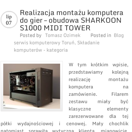
Realizacja montażu komputera
lip
do gier – obudowa SHARKOON
07
S1000 MIDI TOWER
Posted by
Tomasz Ozimek
Posted in
Blog
serwis komputerowy Toruń
,
Składanie
komputerów - kategoria
W tym krótkim wpisie,
przedstawiamy kolejną
realizację montażu
komputera na
zamówienie. Filarem
zestawu miały być
klasyczne elementy
zarezerwowane dla tej
półki wydajnościowej i cenowej. Mały chochlik
natomiast sprawiła wytyczna klienta, mianowicie,