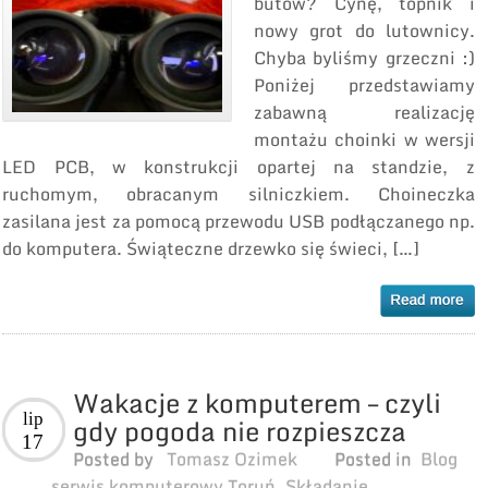
butów? Cynę, topnik i
nowy grot do lutownicy.
Chyba byliśmy grzeczni :)
Poniżej przedstawiamy
zabawną realizację
montażu choinki w wersji
LED PCB, w konstrukcji opartej na standzie, z
ruchomym, obracanym silniczkiem. Choineczka
zasilana jest za pomocą przewodu USB podłączanego np.
do komputera. Świąteczne drzewko się świeci, […]
Wakacje z komputerem – czyli
lip
gdy pogoda nie rozpieszcza
17
Posted by
Tomasz Ozimek
Posted in
Blog
serwis komputerowy Toruń
,
Składanie