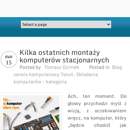
Kilka ostatnich montaży
mar
komputerów stacjonarnych
15
Posted by
Tomasz Ozimek
Posted in
Blog
serwis komputerowy Toruń
,
Składanie
komputerów - kategoria
Ach, ten moment. Do
głowy przychodzi myśl z
wizją, z oczekiwaniem
wręcz, na komputer, który
„będzie chodził jak