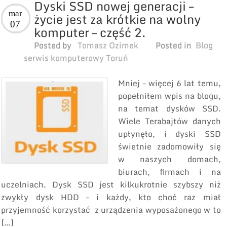
Dyski SSD nowej generacji –
mar
życie jest za krótkie na wolny
07
komputer – część 2.
Posted by
Tomasz Ozimek
Posted in
Blog
serwis komputerowy Toruń
Mniej – więcej 6 lat temu,
popełniłem wpis na blogu,
na temat dysków SSD.
Wiele Terabajtów danych
upłynęło, i dyski SSD
świetnie zadomowiły się
w naszych domach,
biurach, firmach i na
uczelniach. Dysk SSD jest kilkukrotnie szybszy niż
zwykły dysk HDD – i każdy, kto choć raz miał
przyjemność korzystać z urządzenia wyposażonego w to
[…]