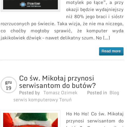
motylek po łące”, a przy
okazji będzie wydajniejszy
niż 80% jego braci i sióstr
rozrzuconych po świecie. Taka wizja, że nie ma niczego,
co choćby mogłoby sprawić, że komputer wyda
jakikolwiek dźwięk – nawet delikatny szum. No […]
Co św. Mikołaj przynosi
gru
serwisantom do butów?
19
Posted by
Tomasz Ozimek
Posted in
Blog
serwis komputerowy Toruń
Ho Ho Ho! Co św. Mikołaj
przynosi serwisantom do