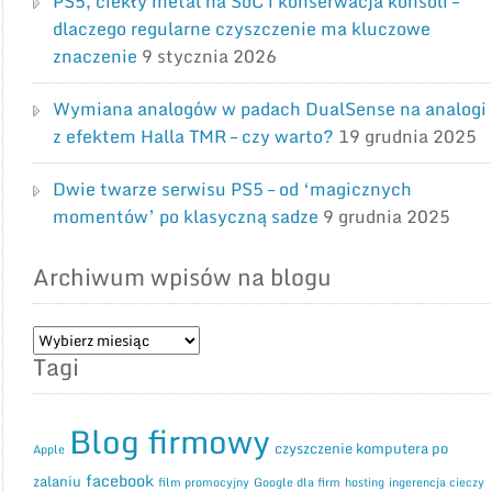
PS5, ciekły metal na SoC i konserwacja konsoli –
dlaczego regularne czyszczenie ma kluczowe
znaczenie
9 stycznia 2026
Wymiana analogów w padach DualSense na analogi
z efektem Halla TMR – czy warto?
19 grudnia 2025
Dwie twarze serwisu PS5 – od ‘magicznych
momentów’ po klasyczną sadze
9 grudnia 2025
Archiwum wpisów na blogu
Archiwum
Tagi
wpisów
na
blogu
Blog firmowy
czyszczenie komputera po
Apple
facebook
zalaniu
film promocyjny
Google dla firm
hosting
ingerencja cieczy