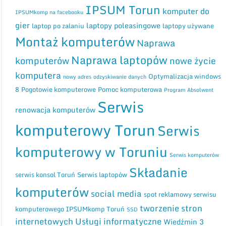
IPSUM Torun
komputer do
IPSUMkomp na facebooku
gier
laptopy poleasingowe
laptop po zalaniu
laptopy używane
Montaż komputerów
Naprawa
Naprawa laptopów
komputerów
nowe życie
komputera
Optymalizacja windows
nowy adres
odzyskiwanie danych
8
Pogotowie komputerowe
Pomoc komputerowa
Program Absolwent
Serwis
renowacja komputerów
komputerowy Torun
Serwis
komputerowy w Toruniu
Serwis komputerów
Składanie
serwis konsol Toruń
Serwis laptopów
komputerów
social media
spot reklamowy serwisu
tworzenie stron
komputerowego IPSUMkomp Toruń
SSD
internetowych
Usługi informatyczne
Wiedźmin 3