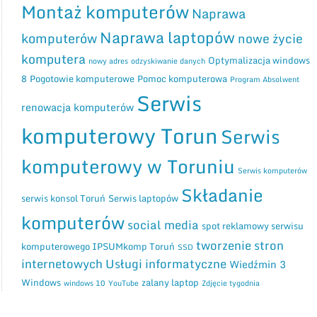
Montaż komputerów
Naprawa
Naprawa laptopów
komputerów
nowe życie
komputera
Optymalizacja windows
nowy adres
odzyskiwanie danych
8
Pogotowie komputerowe
Pomoc komputerowa
Program Absolwent
Serwis
renowacja komputerów
komputerowy Torun
Serwis
komputerowy w Toruniu
Serwis komputerów
Składanie
serwis konsol Toruń
Serwis laptopów
komputerów
social media
spot reklamowy serwisu
tworzenie stron
komputerowego IPSUMkomp Toruń
SSD
internetowych
Usługi informatyczne
Wiedźmin 3
Windows
zalany laptop
windows 10
YouTube
Zdjęcie tygodnia