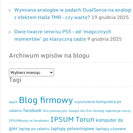
Wymiana analogów w padach DualSense na analogi
z efektem Halla TMR – czy warto?
19 grudnia 2025
Dwie twarze serwisu PS5 – od ‘magicznych
momentów’ po klasyczną sadze
9 grudnia 2025
Archiwum wpisów na blogu
Archiwum
Tagi
wpisów
na
blogu
Blog firmowy
czyszczenie komputera po
Apple
facebook
zalaniu
film promocyjny
Google dla firm
hosting
ingerencja cieczy
IPSUM Torun
komputer do
IPSUMkomp na facebooku
gier
laptopy poleasingowe
laptop po zalaniu
laptopy używane