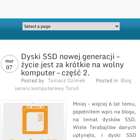
Dyski SSD nowej generacji –
mar
życie jest za krótkie na wolny
07
komputer – część 2.
Posted by
Tomasz Ozimek
Posted in
Blog
serwis komputerowy Toruń
Mniej – więcej 6 lat temu,
popełniłem wpis na blogu,
na temat dysków SSD.
Wiele Terabajtów danych
upłynęło, i dyski SSD