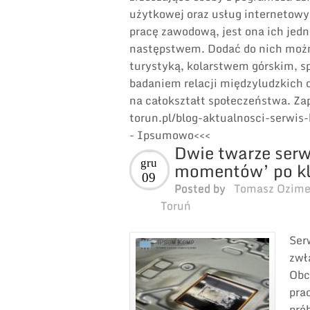
użytkowej oraz usług internetowyc
pracę zawodową, jest ona ich je
następstwem. Dodać do nich możn
turystyką, kolarstwem górskim, sp
badaniem relacji międzyludzkich 
na całokształt społeczeństwa. Z
torun.pl/blog-aktualnosci-serwi
- Ipsumowo<<<
Dwie twarze serw
gru
momentów’ po kl
09
Posted by
Tomasz Ozim
Toruń
Ser
zwł
Obc
pra
pró