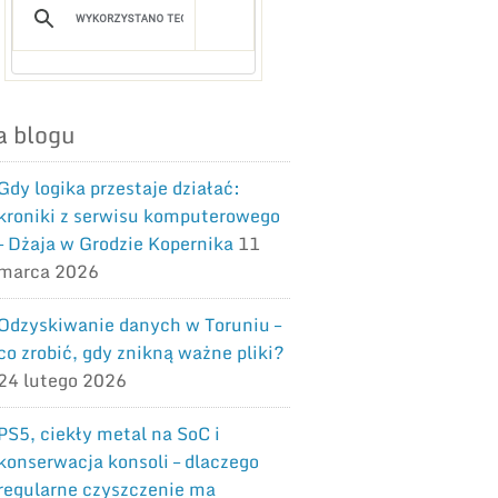
a blogu
Gdy logika przestaje działać:
kroniki z serwisu komputerowego
– Dżaja w Grodzie Kopernika
11
marca 2026
Odzyskiwanie danych w Toruniu –
co zrobić, gdy znikną ważne pliki?
24 lutego 2026
PS5, ciekły metal na SoC i
konserwacja konsoli – dlaczego
regularne czyszczenie ma