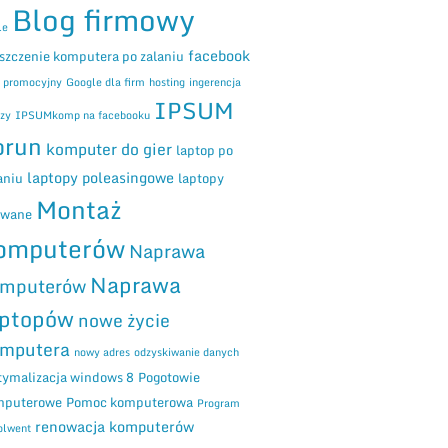
ogu
Blog firmowy
le
facebook
szczenie komputera po zalaniu
m promocyjny
Google dla firm
hosting
ingerencja
IPSUM
zy
IPSUMkomp na facebooku
orun
komputer do gier
laptop po
laptopy poleasingowe
aniu
laptopy
Montaż
ywane
omputerów
Naprawa
Naprawa
mputerów
aptopów
nowe życie
mputera
nowy adres
odzyskiwanie danych
ymalizacja windows 8
Pogotowie
mputerowe
Pomoc komputerowa
Program
renowacja komputerów
olwent