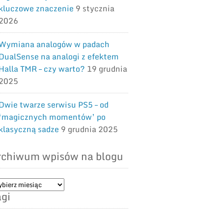
kluczowe znaczenie
9 stycznia
2026
Wymiana analogów w padach
DualSense na analogi z efektem
Halla TMR – czy warto?
19 grudnia
2025
Dwie twarze serwisu PS5 – od
‘magicznych momentów’ po
klasyczną sadze
9 grudnia 2025
rchiwum wpisów na blogu
chiwum
gi
isów