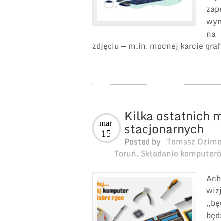
zap
wym
na 
zdjęciu — m.in. mocnej karcie graf
Kilka ostatnich
mar
stacjonarnych
15
Posted by
Tomasz Ozim
Toruń
,
Składanie komputeró
Ach
wiz
„bę
będ