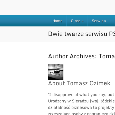
Home
O nas
»
Serwis
»
Dwie twarze serwisu P
Author Archives:
Toma
About Tomasz Ozimek
'I disapprove of what you say, but 
Urodzony w Sieradzu (woj. łódzkie
działalność biznesowa to projek
zrzeszające osoby z pogranicza dzi