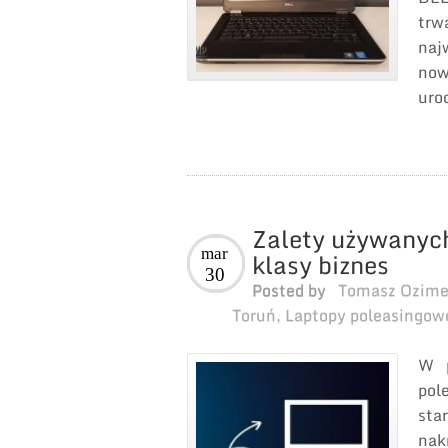
trw
naj
now
uro
Zalety używanyc
mar
klasy biznes
30
Posted by
Tomasz Ozim
Toruń
,
Laptopy poleasingow
W p
pol
sta
na