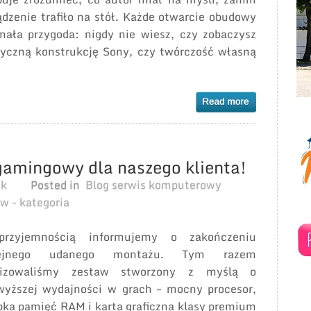
ądzenie trafiło na stół. Każde otwarcie obudowy
mała przygoda: nigdy nie wiesz, czy zobaczysz
ryczną konstrukcję Sony, czy twórczość własną
amingowy dla naszego klienta!
ek
Posted in
Blog serwis komputerowy
w - kategoria
rzyjemnością informujemy o zakończeniu
lejnego udanego montażu. Tym razem
lizowaliśmy zestaw stworzony z myślą o
wyższej wydajności w grach – mocny procesor,
bka pamięć RAM i karta graficzna klasy premium