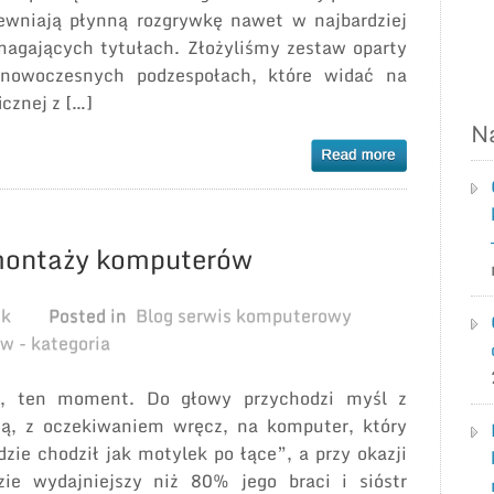
ewniają płynną rozgrywkę nawet w najbardziej
agających tytułach. Złożyliśmy zestaw oparty
nowoczesnych podzespołach, które widać na
icznej z […]
N
 montaży komputerów
ek
Posted in
Blog serwis komputerowy
w - kategoria
, ten moment. Do głowy przychodzi myśl z
ją, z oczekiwaniem wręcz, na komputer, który
dzie chodził jak motylek po łące”, a przy okazji
zie wydajniejszy niż 80% jego braci i sióstr