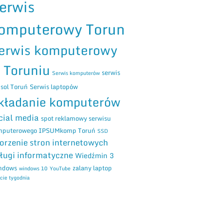
erwis
omputerowy Torun
erwis komputerowy
 Toruniu
serwis
Serwis komputerów
sol Toruń
Serwis laptopów
kładanie komputerów
cial media
spot reklamowy serwisu
mputerowego IPSUMkomp Toruń
SSD
orzenie stron internetowych
ługi informatyczne
Wiedźmin 3
ndows
zalany laptop
windows 10
YouTube
cie tygodnia