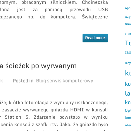
bl
homym, obracanym silniczkiem. Choineczka
App
silana jest za pomocą przewodu USB
łączanego np. do komputera. Świąteczne
czy
fil
ciec
T
zal
uż
ja ścieżek po wyrwanym
k
ek
Posted in
Blog serwis komputerowy
ko
l
ko
iżej krótka fotorelacja z wymiany uszkodzonego,
 zasadzie wyrwanego gniazda HDMI w konsoli
Opt
y Station 5. Zdarzenie powstało w wyniku
ko
ucenia konsoli z szafki rtv. Jako, że gniazdo było
Abs