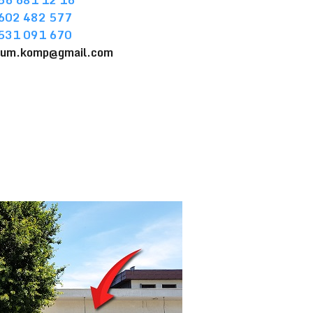
56 681 12 16
602 482 577
531 091 670
sum.komp@gmail.com