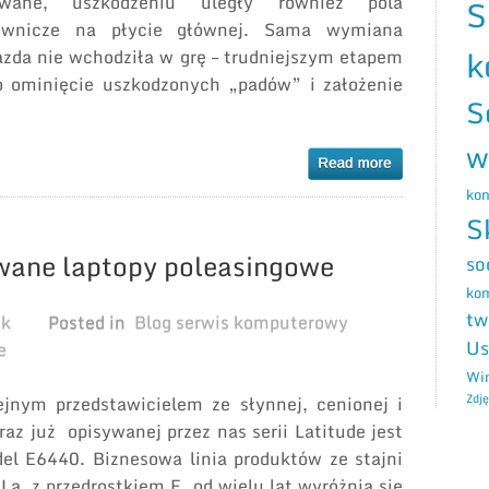
wane, uszkodzeniu uległy również pola
S
ownicze na płycie głównej. Sama wymiana
k
azda nie wchodziła w grę – trudniejszym etapem
o ominięcie uszkodzonych „padów” i założenie
S
w
kon
S
wane laptopy poleasingowe
so
ko
tw
ek
Posted in
Blog serwis komputerowy
Us
e
Wi
Zdję
ejnym przedstawicielem ze słynnej, cenionej i
 raz już opisywanej przez nas serii Latitude jest
el E6440. Biznesowa linia produktów ze stajni
La, z przedrostkiem E, od wielu lat wyróżnia się