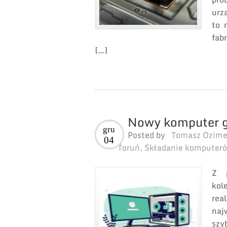
urz
to 
fab
[…]
Nowy komputer g
gru
Posted by
Tomasz Ozim
04
Toruń
,
Składanie komputeró
Z p
ko
rea
naj
szy