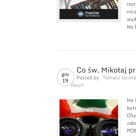
roz
nic
wyd
No 
Co św. Mikołaj p
gru
Posted by
Tomasz Ozim
19
Toruń
Ho 
but
Chy
zab
PCB