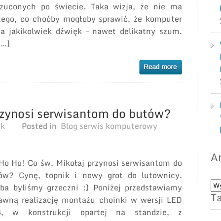
rzuconych po świecie. Taka wizja, że nie ma
zego, co choćby mogłoby sprawić, że komputer
a jakikolwiek dźwięk – nawet delikatny szum.
[…]
rzynosi serwisantom do butów?
ek
Posted in
Blog serwis komputerowy
A
Ho Ho! Co św. Mikołaj przynosi serwisantom do
ów? Cynę, topnik i nowy grot do lutownicy.
Ar
ba byliśmy grzeczni :) Poniżej przedstawiamy
Ta
wp
awną realizację montażu choinki w wersji LED
na
, w konstrukcji opartej na standzie, z