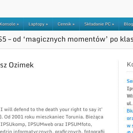
Konsole
»
Laptopy
»
Cennik
»
Składanie PC
»
Blog
S5 – od ‘magicznych momentów’ po kla
sz Ozimek
K
Se
Ip
Wi
ul
I will defend to the death your right to say it'
Bi
). Od 2001 roku mieszkaniec Torunia. Bieżąca
or
ty IPSUkomp, IPSUMweb oraz IPSUMfoto,
w 
edzin informatycznych, graficznych, fotografii