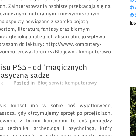
✆ 
h. Zainteresowania osobiste przekładają się na
✆ 
dnoznacznym, naturalnym i niewymuszonym
✆ 
a aspekty powiązane z szeroko pojętą
ip
ortem, literaturą fantasy oraz biernym
oraz głęboką analizą ich absurdalnego wpływu
apraszam do lektury: http://www.komputery-
s-komputerowy-torun >>>Blogowo - komputerowo
isu PS5 – od ‘magicznych
asyczną sadze
ek
Posted in
Blog serwis komputerowy
wis konsol ma w sobie coś wyjątkowego,
aszcza, gdy otrzymujemy sprzęt po przejściach.
owanie z takimi konsolami to coś pomiędzy
cą technika, archeologa i psychologa, który
buje zrozumieć, co autor miał na myśli, zanim