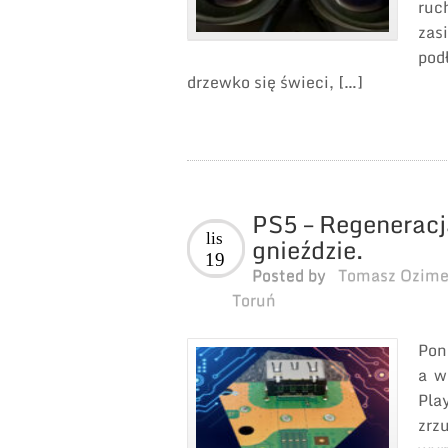
ruc
za
pod
drzewko się świeci, […]
PS5 – Regenerac
lis
gnieździe.
19
Posted by
Tomasz Ozim
Toruń
Pon
a w
Pla
zrz