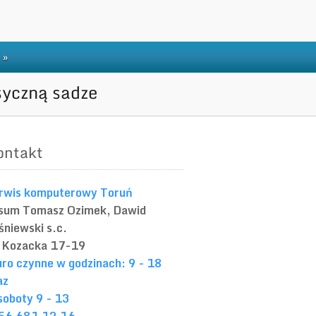
»
syczną sadze
ontakt
rwis komputerowy Toruń
sum
Tomasz Ozimek, Dawid
śniewski s.c.
. Kozacka 17-19
uro czynne w godzinach: 9 - 18
az
soboty 9 - 13