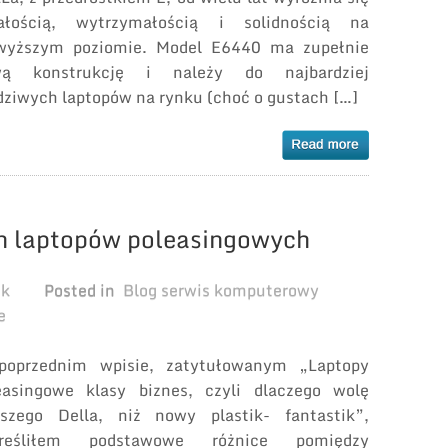
ałością, wytrzymałością i solidnością na
wyższym poziomie. Model E6440 ma zupełnie
ą konstrukcję i należy do najbardziej
dziwych laptopów na rynku (choć o gustach […]
h laptopów poleasingowych
ek
Posted in
Blog serwis komputerowy
e
oprzednim wpisie, zatytułowanym „Laptopy
easingowe klasy biznes, czyli dlaczego wolę
rszego Della, niż nowy plastik- fantastik”,
kreśliłem podstawowe różnice pomiędzy