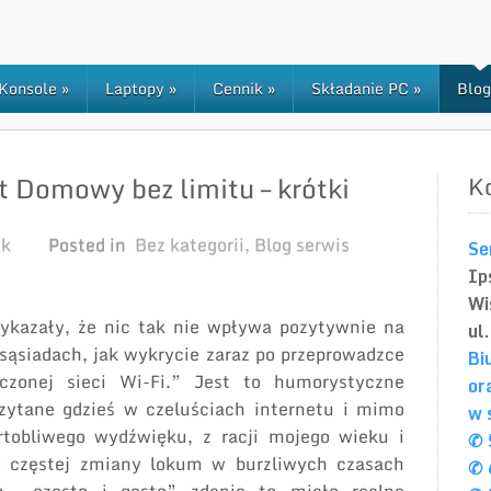
Konsole
»
Laptopy
»
Cennik
»
Składanie PC
»
Blog
t Domowy bez limitu – krótki
K
ek
Posted in
Bez kategorii
,
Blog serwis
Se
Ip
Wi
ykazały, że nic tak nie wpływa pozytywnie na
ul
sąsiadach, jak wykrycie zaraz po przeprowadzce
Bi
eczonej sieci Wi-Fi.” Jest to humorystyczne
or
czytane gdzieś w czeluściach internetu i mimo
w 
rtobliwego wydźwięku, z racji mojego wieku i
✆ 
 częstej zmiany lokum w burzliwych czasach
✆ 