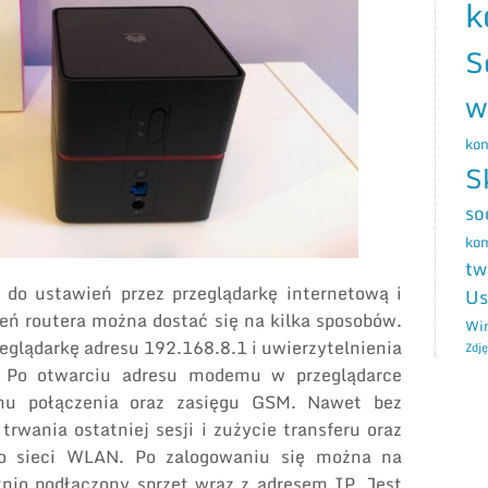
k
S
w
kon
S
so
ko
tw
do ustawień przez przeglądarkę internetową i
Us
ień routera można dostać się na kilka sposobów.
Wi
eglądarkę adresu 192.168.8.1 i uwierzytelnienia
Zdję
 Po otwarciu adresu modemu w przeglądarce
anu połączenia oraz zasięgu GSM. Nawet bez
rwania ostatniej sesji i zużycie transferu oraz
do sieci WLAN. Po zalogowaniu się można na
nio podłączony sprzęt wraz z adresem IP. Jest