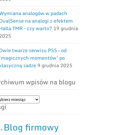
Wymiana analogów w padach
DualSense na analogi z efektem
Halla TMR – czy warto?
19 grudnia
2025
Dwie twarze serwisu PS5 – od
‘magicznych momentów’ po
klasyczną sadze
9 grudnia 2025
rchiwum wpisów na blogu
chiwum
gi
isów
ogu
Blog firmowy
le