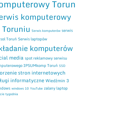
omputerowy Torun
erwis komputerowy
 Toruniu
serwis
Serwis komputerów
sol Toruń
Serwis laptopów
kładanie komputerów
cial media
spot reklamowy serwisu
mputerowego IPSUMkomp Toruń
SSD
orzenie stron internetowych
ługi informatyczne
Wiedźmin 3
ndows
zalany laptop
windows 10
YouTube
cie tygodnia