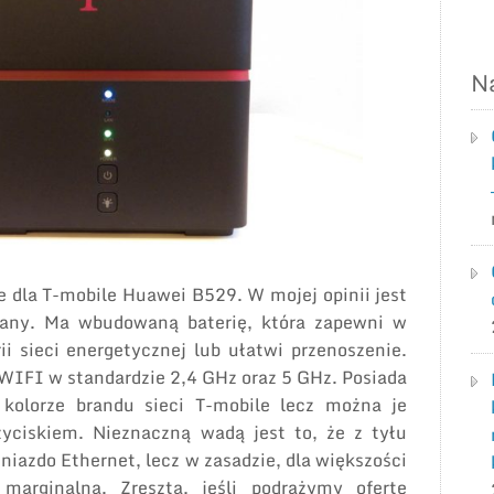
N
e dla T-mobile Huawei B529. W mojej opinii jest
nany. Ma wbudowaną baterię, która zapewni w
 sieci energetycznej lub ułatwi przenoszenie.
 WIFI w standardzie 2,4 GHz oraz 5 GHz. Posiada
kolorze brandu sieci T-mobile lecz można je
yciskiem. Nieznaczną wadą jest to, że z tyłu
iazdo Ethernet, lecz w zasadzie, dla większości
marginalna. Zresztą, jeśli podrążymy ofertę