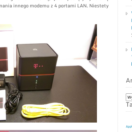
ymania innego modemu z 4 portami LAN. Niestety
A
Ar
Ta
wp
na
bl
App