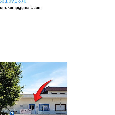
531 091 670
sum.komp@gmail.com