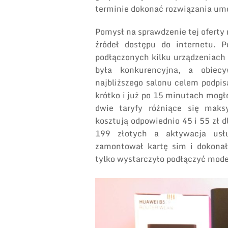
terminie dokonać rozwiązania umo
Pomysł na sprawdzenie tej oferty n
źródeł dostępu do internetu. P
podłączonych kilku urządzeniach
była konkurencyjna, a obiec
najbliższego salonu celem podpis
krótko i już po 15 minutach mog
dwie taryfy różniące się maks
kosztują odpowiednio 45 i 55 zł d
199 złotych a aktywacja usł
zamontował kartę sim i dokonał
tylko wystarczyło podłączyć modem