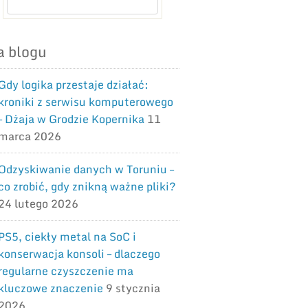
a blogu
Gdy logika przestaje działać:
kroniki z serwisu komputerowego
– Dżaja w Grodzie Kopernika
11
marca 2026
Odzyskiwanie danych w Toruniu –
co zrobić, gdy znikną ważne pliki?
24 lutego 2026
PS5, ciekły metal na SoC i
konserwacja konsoli – dlaczego
regularne czyszczenie ma
kluczowe znaczenie
9 stycznia
2026