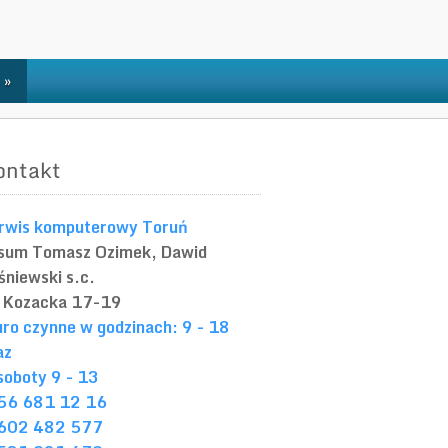
»
ontakt
rwis komputerowy Toruń
sum
Tomasz Ozimek, Dawid
śniewski s.c.
. Kozacka 17-19
uro czynne w godzinach: 9 - 18
az
soboty 9 - 13
56 681 12 16
602 482 577