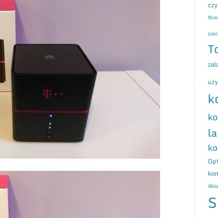
czy
fil
ciec
T
zal
uż
k
ko
l
ko
Opt
ko
Abs
S