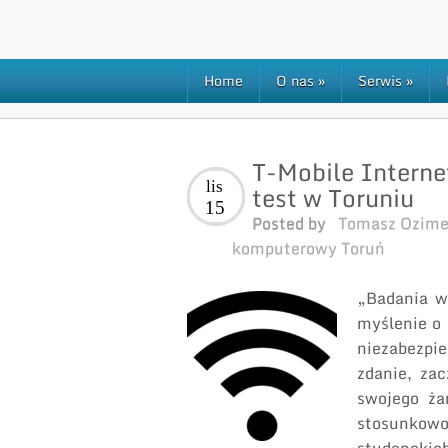
Home
O nas
»
Serwis
»
T-Mobile Interne
lis
test w Toruniu
15
Posted by
Tomasz Ozim
komputerowy Toruń
„Badania w
myślenie o 
niezabezpi
zdanie, za
swojego ża
stosunkowo