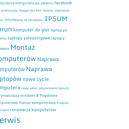
facebook
szczenie komputera po zalaniu
m promocyjny
Google dla firm
hosting
ingerencja
IPSUM
zy
IPSUMkomp na facebooku
orun
komputer do gier
laptop po
laptopy poleasingowe
aniu
laptopy
Montaż
ywane
omputerów
Naprawa
Naprawa
mputerów
aptopów
nowe życie
mputera
nowy adres
odzyskiwanie danych
ymalizacja windows 8
Pogotowie
mputerowe
Pomoc komputerowa
Program
renowacja komputerów
olwent
erwis