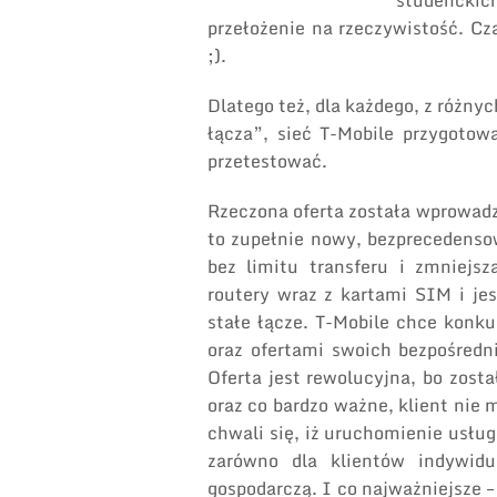
studenckic
przełożenie na rzeczywistość. C
;).
Dlatego też, dla każdego, z różn
łącza”, sieć T-Mobile przygotow
przetestować.
Rzeczona oferta została wprowadz
to zupełnie nowy, bezprecedenso
bez limitu transferu i zmniejsz
routery wraz z kartami SIM i je
stałe łącze. T-Mobile chce konk
oraz ofertami swoich bezpośredn
Oferta jest rewolucyjna, bo zost
oraz co bardzo ważne, klient nie
chwali się, iż uruchomienie usług
zarówno dla klientów indywidu
gospodarczą. I co najważniejsze –