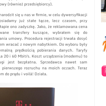
wy (również przedsiębiorcy).
arodził się u nas w firmie, w celu dywersyfikacji
osiadamy już stałe łącze, lecz czasem, przy
 łapie ono zadyszkę. Jako, że reklamowana cena
ywane transfery kuszące, wybrałem się do
ania umowy. Procedura rejestracji trwała dosyć
łem wracać z nowym nabytkiem. Do wyboru były
ymalną prędkością pobierania danych. Taryfy
la 20 i 60 Mbit/s. Koszt urządzenia (modemu) to
ugi jest bezpłatna. Sprzedawca nawet sam
 pierwszego rozruchu na moich oczach. Teraz
 do prądu i voilà! Działa.