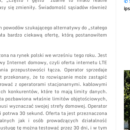
h, „często i gęsto” zdanie to miało realne
✆ 
zasy się zmieniły. Świadomość sąsiadów również
ip
ych powodów szukającego alternatywy do „stałego
ała bardzo ciekawą ofertę, którą postanowiłem
ona na rynek polski we wrześniu tego roku. Jest
wy Internet domowy, czyli oferta internetu LTE
ania przepustowości łącza. Operator sprzedaje
st przekonany, że to rozwiązanie może zastąpić
urować z operatorami stacjonarnymi. kablowymi
ich konkurentów, które to mają limity danych.
ała pozbawiona właśnie limitów objętościowych,
 musi wyznaczać swojej strefy domowej. Operator
i potrwa 30 sekund. Oferta ta jest przeznaczona
alnych jak i osób prowadzących działalność
 usługę tę można testować przez 30 dni, i w tym