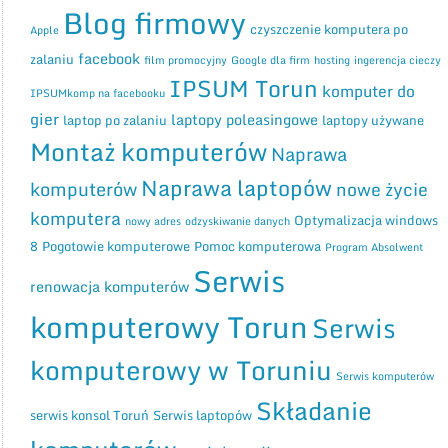
blogu
Blog firmowy
czyszczenie komputera po
Apple
facebook
zalaniu
film promocyjny
Google dla firm
hosting
ingerencja cieczy
IPSUM Torun
komputer do
IPSUMkomp na facebooku
gier
laptopy poleasingowe
laptop po zalaniu
laptopy używane
Montaż komputerów
Naprawa
Naprawa laptopów
komputerów
nowe życie
komputera
Optymalizacja windows
nowy adres
odzyskiwanie danych
8
Pogotowie komputerowe
Pomoc komputerowa
Program Absolwent
Serwis
renowacja komputerów
komputerowy Torun
Serwis
komputerowy w Toruniu
Serwis komputerów
Składanie
serwis konsol Toruń
Serwis laptopów