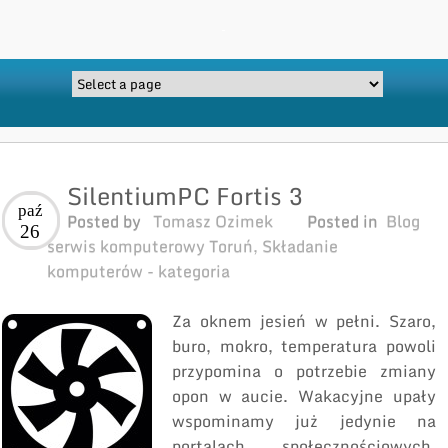
SilentiumPC Fortis 3
paź
Posted by
Tomasz Ozimek
Posted in
Blog
26
serwis komputerowy Toruń
,
Składanie
komputerów - kategoria
Za oknem jesień w pełni. Szaro,
buro, mokro, temperatura powoli
przypomina o potrzebie zmiany
opon w aucie. Wakacyjne upały
wspominamy już jedynie na
portalach społecznościowych,