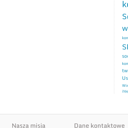
k
S
w
kon
S
so
ko
tw
Us
Wi
Zdję
Nasza misja
Dane kontaktowe