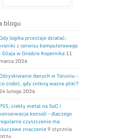
a blogu
Gdy logika przestaje działać:
kroniki z serwisu komputerowego
– Dżaja w Grodzie Kopernika
11
marca 2026
Odzyskiwanie danych w Toruniu –
co zrobić, gdy znikną ważne pliki?
24 lutego 2026
PS5, ciekły metal na SoC i
konserwacja konsoli – dlaczego
regularne czyszczenie ma
kluczowe znaczenie
9 stycznia
2026