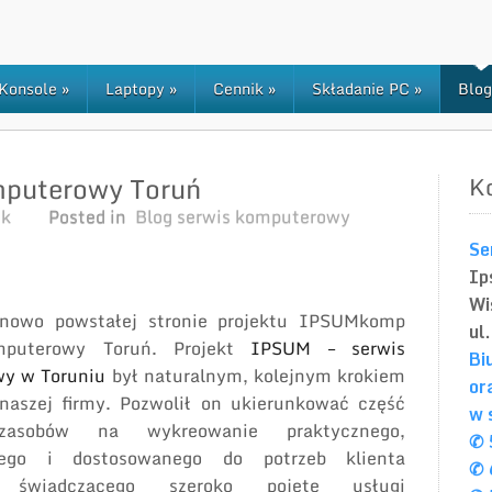
Konsole
»
Laptopy
»
Cennik
»
Składanie PC
»
Blog
mputerowy Toruń
K
ek
Posted in
Blog serwis komputerowy
Se
Ip
Wi
nowo powstałej stronie projektu IPSUMkomp
ul
mputerowy Toruń. Projekt
IPSUM – serwis
Bi
y w Toruniu
był naturalnym, kolejnym krokiem
or
naszej firmy. Pozwolił on ukierunkować część
w 
zasobów na wykreowanie praktycznego,
✆ 
nego i dostosowanego do potrzeb klienta
✆ 
, świadczącego szeroko pojęte usługi