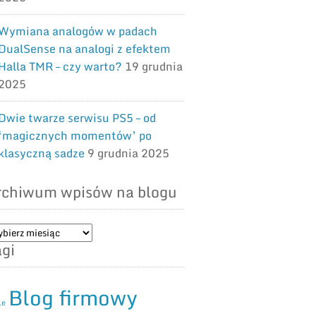
Wymiana analogów w padach
DualSense na analogi z efektem
Halla TMR – czy warto?
19 grudnia
2025
Dwie twarze serwisu PS5 – od
‘magicznych momentów’ po
klasyczną sadze
9 grudnia 2025
rchiwum wpisów na blogu
chiwum
gi
isów
ogu
Blog firmowy
le