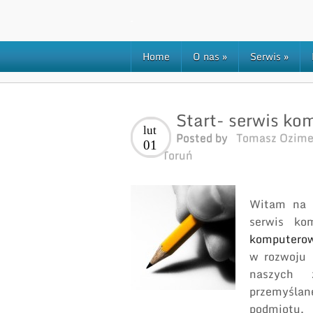
Home
O nas
»
Serwis
»
Start- serwis ko
lut
Posted by
Tomasz Ozim
01
Toruń
Witam na 
serwis ko
komputerow
w rozwoju 
naszych 
przemyśla
podmiotu