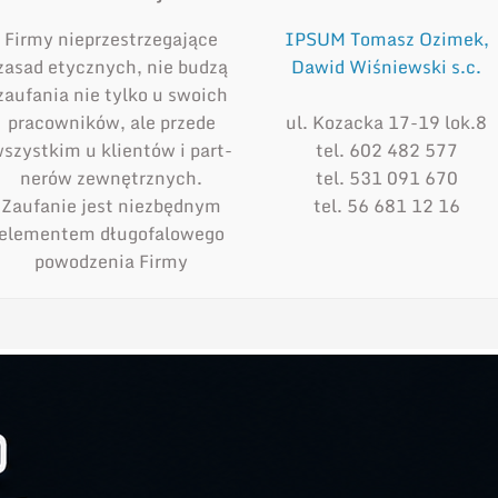
Firmy nieprzestrzegające
IPSUM Tomasz Ozimek,
zasad etycznych, nie budzą
Dawid Wiśniewski s.c.
zaufania nie tylko u swoich
pracowników, ale przede
ul. Kozacka 17-19 lok.8
szystkim u klientów i part­
tel. 602 482 577
nerów zewnętrznych.
tel. 531 091 670
Zaufanie jest niezbędnym
tel. 56 681 12 16
elementem długofalowego
powodzenia Firmy