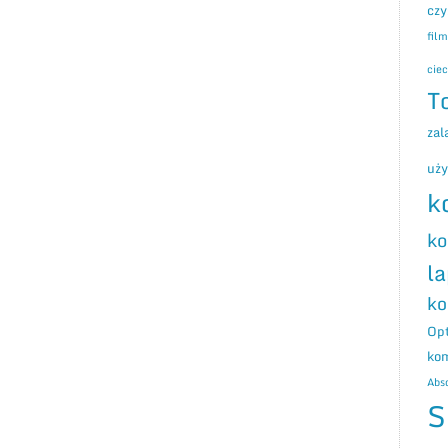
czy
fil
ciec
T
zal
uż
k
ko
l
ko
Opt
ko
Abs
S