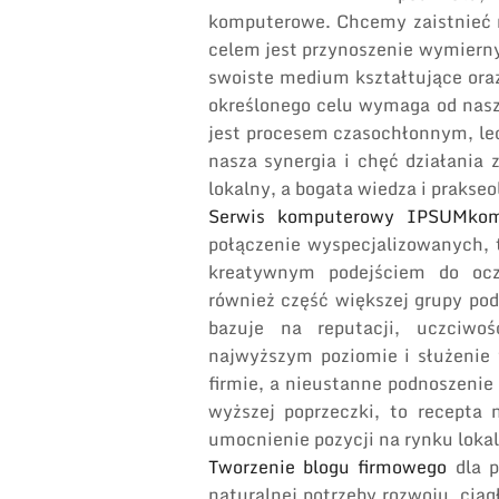
komputerowe. Chcemy zaistnieć na
celem jest przynoszenie wymierny
swoiste medium kształtujące ora
określonego celu wymaga od nasz
jest procesem czasochłonnym, le
nasza synergia i chęć działania
lokalny, a bogata wiedza i prakse
Serwis komputerowy IPSUMko
połączenie wyspecjalizowanych,
kreatywnym podejściem do ocz
również część większej grupy po
bazuje na reputacji, uczciwo
najwyższym poziomie i służenie 
firmie, a nieustanne podnoszenie 
wyższej poprzeczki, to recepta 
umocnienie pozycji na rynku loka
Tworzenie blogu firmowego
dla p
naturalnej potrzeby rozwoju, cią