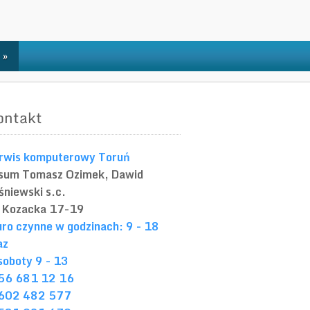
»
ontakt
rwis komputerowy Toruń
sum
Tomasz Ozimek, Dawid
śniewski s.c.
. Kozacka 17-19
uro czynne w godzinach: 9 - 18
az
soboty 9 - 13
56 681 12 16
602 482 577