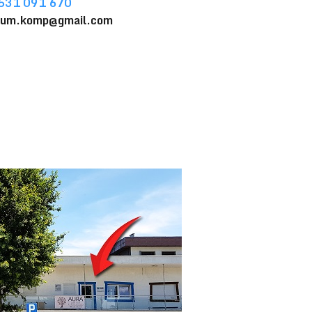
531 091 670
sum.komp@gmail.com