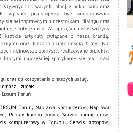
ozytywnych i trwałych relacji z odbiorcami oraz
ięki wpisom przestajemy być anonimowymi
my się pełnoprawnymi uczestnikami dialogu oraz
alnej, społeczności. W tej części naszej witryny
ć krótkie artykuły związane z naszą branżą,
cznymi oraz bieżącą działalnością firmy. Nie
ących najnowsze pomysły, realizowane projekty,
z którymi najczęściej spotykamy się my i nasi
gu oraz do korzystania z naszych usług.
Tomasz Ozimek
Ipsum Toruń
,
IPSUM Torun
,
Naprawa komputerów
,
Naprawa
we
,
Pomoc komputerowa
,
Serwis komputerów
,
wis komputerowy w Toruniu
,
Serwis laptopów
,