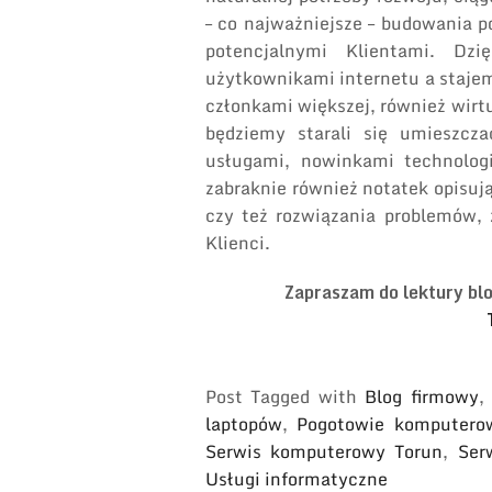
– co najważniejsze – budowania p
potencjalnymi Klientami. Dz
użytkownikami internetu a staje
członkami większej, również wirtu
będziemy starali się umieszcza
usługami, nowinkami technologi
zabraknie również notatek opisuj
czy też rozwiązania problemów, 
Klienci.
Zapraszam do lektury blo
Post Tagged with
Blog firmowy
laptopów
,
Pogotowie komputero
Serwis komputerowy Torun
,
Ser
Usługi informatyczne