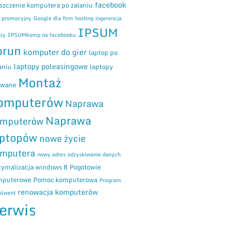
facebook
szczenie komputera po zalaniu
m promocyjny
Google dla firm
hosting
ingerencja
IPSUM
zy
IPSUMkomp na facebooku
orun
komputer do gier
laptop po
laptopy poleasingowe
aniu
laptopy
Montaż
ywane
omputerów
Naprawa
Naprawa
mputerów
aptopów
nowe życie
mputera
nowy adres
odzyskiwanie danych
ymalizacja windows 8
Pogotowie
mputerowe
Pomoc komputerowa
Program
renowacja komputerów
olwent
erwis