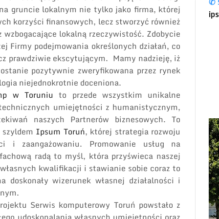
✆ 
 gruncie lokalnym nie tylko jako firma, której
ip
ch korzyści finansowych, lecz stworzyć również
z wzbogacające lokalną rzeczywistość. Zdobycie
ej Firmy podejmowania określonych działań, co
cz prawdziwie ekscytującym. Mamy nadzieję, iż
 zostanie pozytywnie zweryfikowana przez rynek
ologia niejednokrotnie doceniona.
mp w Toruniu
to przede wszystkim unikalne
 technicznych umiejętności z humanistycznym,
ekiwań naszych Partnerów biznesowych. To
d szyldem
Ipsum Toruń
, której strategia rozwoju
ści i zaangażowaniu. Promowanie usług na
fachową radą to myśl, która przyświeca naszej
własnych kwalifikacji i stawianie sobie coraz to
na doskonały wizerunek własnej działalności i
lnym.
rojektu Serwis komputerowy Toruń powstało z
głego udoskonalania własnych umiejętności oraz