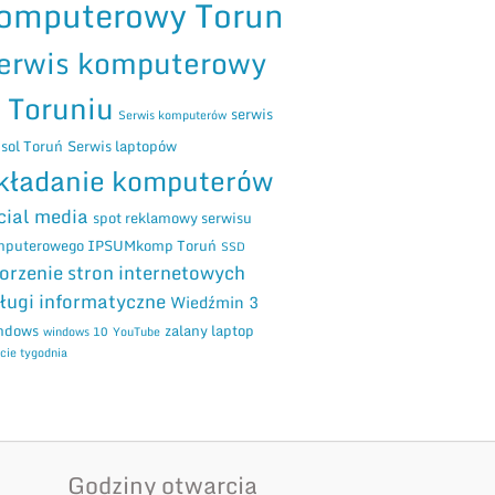
omputerowy Torun
erwis komputerowy
 Toruniu
serwis
Serwis komputerów
sol Toruń
Serwis laptopów
kładanie komputerów
cial media
spot reklamowy serwisu
mputerowego IPSUMkomp Toruń
SSD
orzenie stron internetowych
ługi informatyczne
Wiedźmin 3
ndows
zalany laptop
windows 10
YouTube
cie tygodnia
Godziny otwarcia