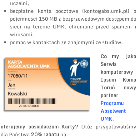
uczelni,
bezpłatne konta pocztowe (konto@abs.umk.pl) o
pojemności 150 MB z bezprzewodowym dostępem do
sieci na terenie UMK, chronione przed spamem i
wirusami,
pomoc w kontaktach ze znajomymi ze studiów.
Co my, jako
Serwis
komputerowy
Ipsum Komp
Toruń, nowy
partner
Programu
Absolwent
UMK
,
oferujemy posiadaczom Karty?
Otóż przygotowaliśmy
dla Państwa
20% rabatu
na: