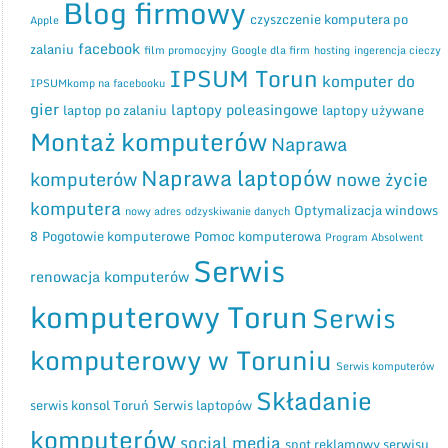
Blog firmowy
czyszczenie komputera po
Apple
facebook
zalaniu
film promocyjny
Google dla firm
hosting
ingerencja cieczy
IPSUM Torun
komputer do
IPSUMkomp na facebooku
gier
laptopy poleasingowe
laptop po zalaniu
laptopy używane
Montaż komputerów
Naprawa
Naprawa laptopów
komputerów
nowe życie
komputera
Optymalizacja windows
nowy adres
odzyskiwanie danych
8
Pogotowie komputerowe
Pomoc komputerowa
Program Absolwent
Serwis
renowacja komputerów
komputerowy Torun
Serwis
komputerowy w Toruniu
Serwis komputerów
Składanie
serwis konsol Toruń
Serwis laptopów
komputerów
social media
spot reklamowy serwisu