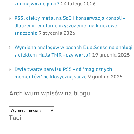
znikną ważne pliki?
24 lutego 2026
PS5, ciekły metal na SoC i konserwacja konsoli –
dlaczego regularne czyszczenie ma kluczowe
znaczenie
9 stycznia 2026
Wymiana analogów w padach DualSense na analogi
z efektem Halla TMR – czy warto?
19 grudnia 2025
Dwie twarze serwisu PS5 – od ‘magicznych
momentów’ po klasyczną sadze
9 grudnia 2025
Archiwum wpisów na blogu
Archiwum
Tagi
wpisów
na
blogu