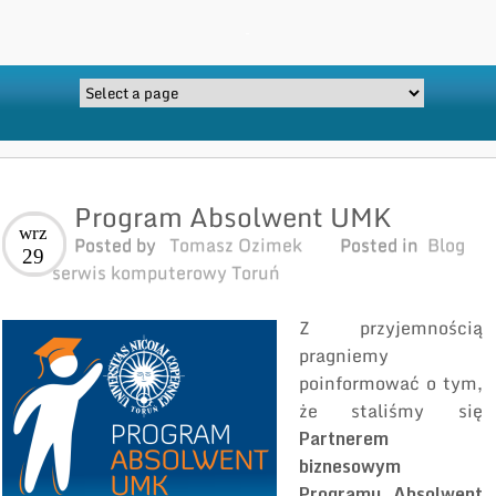
Program Absolwent UMK
wrz
Posted by
Tomasz Ozimek
Posted in
Blog
29
serwis komputerowy Toruń
Z przyjemnością
pragniemy
poinformować o tym,
że staliśmy się
Partnerem
biznesowym
Programu Absolwent