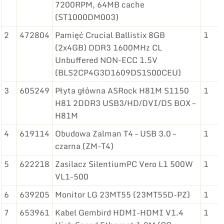
7200RPM, 64MB cache
(ST1000DM003)
2
472804
Pamięć Crucial Ballistix 8GB
1
(2x4GB) DDR3 1600MHz CL
Unbuffered NON-ECC 1.5V
(BLS2CP4G3D1609DS1S00CEU)
3
605249
Płyta główna ASRock H81M S1150
1
H81 2DDR3 USB3/HD/DVI/DS BOX –
H81M
4
619114
Obudowa Zalman T4 – USB 3.0 –
1
czarna (ZM-T4)
5
622218
Zasilacz SilentiumPC Vero L1 500W
1
VL1-500
6
639205
Monitor LG 23MT55 (23MT55D-PZ)
1
7
653961
Kabel Gembird HDMI-HDMI V1.4
1