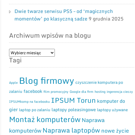
Dwie twarze serwisu PS5 – od ‘magicznych
momentów’ po klasyczną sadze
9 grudnia 2025
Archiwum wpisów na blogu
Archiwum
Tagi
wpisów
na
blogu
Blog firmowy
czyszczenie komputera po
Apple
facebook
zalaniu
film promocyjny
Google dla firm
hosting
ingerencja cieczy
IPSUM Torun
komputer do
IPSUMkomp na facebooku
gier
laptopy poleasingowe
laptop po zalaniu
laptopy używane
Montaż komputerów
Naprawa
Naprawa laptopów
komputerów
nowe życie