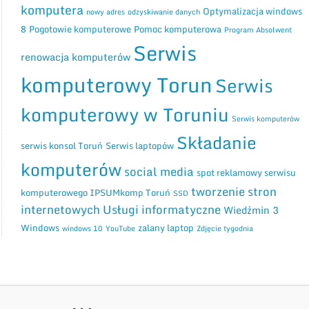
komputera
Optymalizacja windows
nowy adres
odzyskiwanie danych
8
Pogotowie komputerowe
Pomoc komputerowa
Program Absolwent
Serwis
renowacja komputerów
komputerowy Torun
Serwis
komputerowy w Toruniu
Serwis komputerów
Składanie
serwis konsol Toruń
Serwis laptopów
komputerów
social media
spot reklamowy serwisu
tworzenie stron
komputerowego IPSUMkomp Toruń
SSD
internetowych
Usługi informatyczne
Wiedźmin 3
Windows
zalany laptop
windows 10
YouTube
Zdjęcie tygodnia