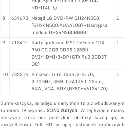
High Speed Ethernet 1.8M (CC-
HDMI4L-6)
8
659690
Napęd LG DVD-RW GH24NSC0
1
(GH24NSC0.AUAA10B) – Następca
modelu GH24NSB0RBBB!
9
713411
Karta graficzna MSI GeForce GTX
1
960 OC 2GB DDR5 128Bit
DVI/HDMI/3xDP (GTX 960 2GD5T
OC)
10
732314
Procesor Intel Core i3-4170,
1
3.70GHz, 3MB, LGA1150, 22nm,
54W, VGA, BOX (BX80646I34170)
Suma koszyka, po odjęciu ceny monitora z wbudowanym
tunerem TV wynosi:
2340 złotych.
W tej kwocie mamy
maszynę która bez przeszkód obsłuży każdą grę w
rozdzielczości Full HD w opcji ustawień graficznych