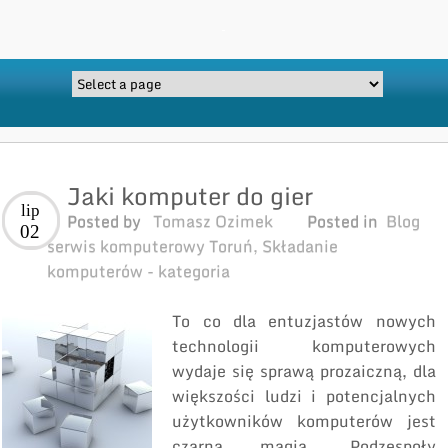
Jaki komputer do gier
lip
Posted by
Tomasz Ozimek
Posted in
Blog
02
serwis komputerowy Toruń
,
Składanie
komputerów - kategoria
To co dla entuzjastów nowych
technologii komputerowych
wydaje się sprawą prozaiczną, dla
większości ludzi i potencjalnych
użytkowników komputerów jest
czarną magią. Podzespoły